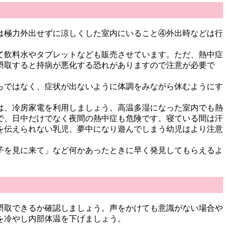
は極力外出せずに涼しくした室内にいること④外出時などは行
て飲料水やタブレットなども販売させています。ただ、熱中症
摂取すると持病が悪化する恐れがありますので注意が必要で
らではなく、症状が出ないように体調をみながら休むようにす
は、冷房家電を利用しましょう。高温多湿になった室内でも熱
で、日中だけでなく夜間の熱中症も危険です。寝ている間は汗
を伝えられない乳児、夢中になり遊んでしまう幼児はより注意
子を見に来て」など何かあったときに早く発見してもらえるよ
摂取できるか確認しましょう。声をかけても意識がない場合や
を冷やし内部体温を下げましょう。