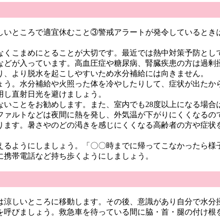
しいところで適宜休むこと③警戒アラートが発令しているとき
。
なくこまめにとることが大切です。最近では熱中対策予防とし
などが入っています。高血圧症や糖尿病、腎臓疾患の方は過剰
り、より脱水を起こしやすいため水分補給には向きません。
ょう。水分補給や火照った体を冷やしたりして、症状が出たか
用し直射日光を避けましょう。
ないことをお勧めします。また、室内でも28度以上になる場合
ファルトなどは夜間に熱を発し、外気温が下がりにくくなるの
ります。暑さやのどの渇きを感じにくくなる高齢者の方や症状
えるようにしましょう。「〇〇時までに帰ってこなかったら様
に携帯電話など持ち歩くようにしましょう。
は涼しいところに移動します。その後、意識があり自分で水分
を呼びましょう。救急車を待っている間に脇・首・腿の付け根