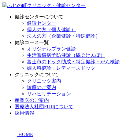
健診センターについて
健診センター
個人の方（個人健診）
法人の方（企業健診・特殊健診）
健診コース一覧
オリジナルプラン健診
生活習慣病予防健診（協会けんぽ）
富士市のドック助成・特定健診・がん検診
婦人科健診・レディースドック
クリニックについて
クリニック案内
診療のご案内
リハビリテーション
産業医のご案内
医療法人社団FUJIについて
採用情報
HOME