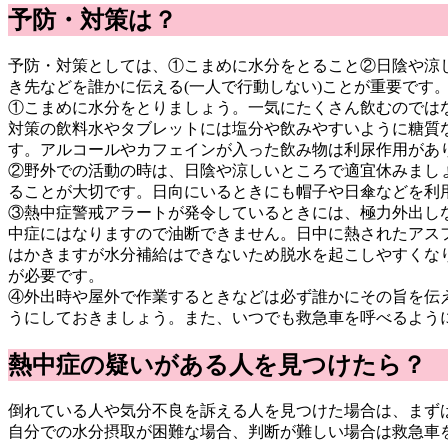
予防・対策は？
予防・対策としては、①こまめに水分をとること②日陰や涼
き先などを誰かに伝える(一人で行動しない)ことが重要です
①こまめに水分をとりましょう。一気にたくさん飲むのでは
対策の飲料水やタブレットには塩分や飲みやすいように糖質
す。アルコールやカフェインが入った飲み物は利尿作用があ
②野外での活動の時は、日陰や涼しいところで適宜休みまし
ることが大切です。日向にいるときにも帽子や日傘などを利
③熱中症警戒アラートが発令しているときには、極力外出し
中症にはなりますので油断できません。日中に熱されたアス
はかきますが水分補給はできないため脱水を起こしやすくな
が必要です。
④外出時や屋外で作業するときなどは必ず誰かにその旨を伝
うにしておきましょう。また、いつでも救急車を呼べるよう
熱中症の疑いがある人を見つけたら？
倒れている人や気分不良を訴える人を見つけた場合は、まず
自分での水分摂取が困難な場合、判断が難しい場合は救急車